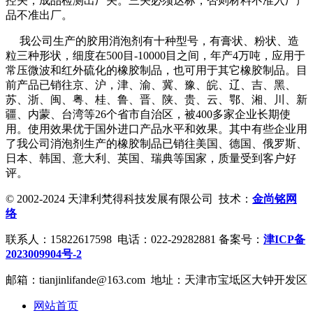
控关，成品检测出厂关。三关必须达标，否则材料不准入厂产
品不准出厂。
我公司生产的胶用消泡剂有十种型号，有膏状、粉状、造
粒三种形状，细度在500目-10000目之间，年产4万吨，应用于
常压微波和红外硫化的橡胶制品，也可用于其它橡胶制品。目
前产品已销往京、沪，津、渝、冀、豫、皖、辽、吉、黑、
苏、浙、闽、粤、桂、鲁、晋、陕、贵、云、鄂、湘、川、新
疆、内蒙、台湾等26个省市自治区，被400多家企业长期使
用。使用效果优于国外进口产品水平和效果。其中有些企业用
了我公司消泡剂生产的橡胶制品已销往美国、德国、俄罗斯、
日本、韩国、意大利、英国、瑞典等国家，质量受到客户好
评。
© 2002-2024 天津利梵得科技发展有限公司 技术：
金尚铭网
络
联系人：15822617598 电话：022-29282881 备案号：
津ICP备
2023009904号-2
邮箱：tianjinlifande@163.com 地址：天津市宝坻区大钟开发区
网站首页