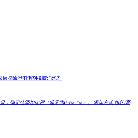
家
橡胶除湿消泡剂
橡胶消泡剂
定佳添加比例（通常为0.3%-1%）‌。 添加方式‌ 粉状/膏