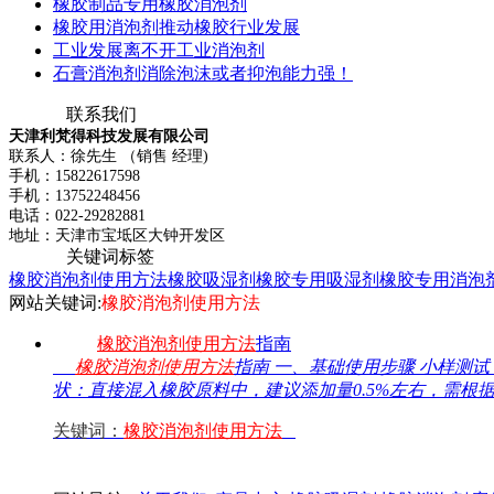
橡胶制品专用橡胶消泡剂
橡胶用消泡剂推动橡胶行业发展
工业发展离不开工业消泡剂
石膏消泡剂消除泡沫或者抑泡能力强！
联系我们
天津利梵得科技发展有限公司
联系人：徐先生 （销售 经理)
手机：15822617598
手机：13752248456
电话：022-29282881
地址：天津市宝坻区大钟开发区
关键词标签
橡胶消泡剂使用方法
橡胶吸湿剂
橡胶专用吸湿剂
橡胶专用消泡
网站关键词:
橡胶消泡剂使用方法
橡胶消泡剂使用方法
指南
橡胶消泡剂使用方法
指南 一、基础使用步骤 小样测试‌
状‌：直接混入橡胶原料中，建议添加量0.5%左右，需根
关键词：
橡胶消泡剂使用方法