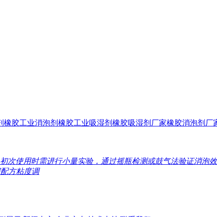
剂
橡胶工业消泡剂
橡胶工业吸湿剂
橡胶吸湿剂厂家
橡胶消泡剂厂
 初次使用时需进行小量实验，通过摇瓶检测或鼓气法验证消泡效果，确
据配方粘度调